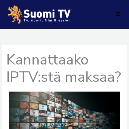
Skip
to
content
Kannattaako
IPTV:stä maksaa?