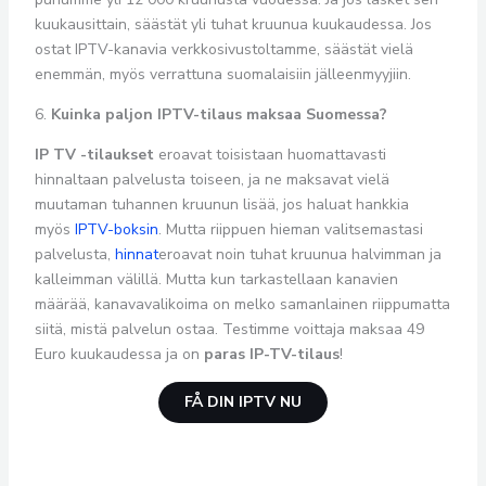
kuukausittain, säästät yli tuhat kruunua kuukaudessa. Jos
ostat IPTV-kanavia verkkosivustoltamme, säästät vielä
enemmän, myös verrattuna suomalaisiin jälleenmyyjiin.
6.
Kuinka paljon IPTV-tilaus maksaa Suomessa?
IP TV -tilaukset
eroavat toisistaan huomattavasti
hinnaltaan palvelusta toiseen, ja ne maksavat vielä
muutaman tuhannen kruunun lisää, jos haluat hankkia
myös
IPTV-boksin
. Mutta riippuen hieman valitsemastasi
palvelusta,
hinnat
eroavat noin tuhat kruunua halvimman ja
kalleimman välillä. Mutta kun tarkastellaan kanavien
määrää, kanavavalikoima on melko samanlainen riippumatta
siitä, mistä palvelun ostaa. Testimme voittaja maksaa 49
Euro kuukaudessa ja on
paras IP-TV-tilaus
!
FÅ DIN IPTV NU