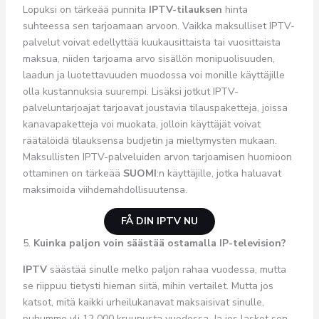
Lopuksi on tärkeää punnita
IPTV-tilauksen
hinta
suhteessa sen tarjoamaan arvoon. Vaikka maksulliset IPTV-
palvelut voivat edellyttää kuukausittaista tai vuosittaista
maksua, niiden tarjoama arvo sisällön monipuolisuuden,
laadun ja luotettavuuden muodossa voi monille käyttäjille
olla kustannuksia suurempi. Lisäksi jotkut IPTV-
palveluntarjoajat tarjoavat joustavia tilauspaketteja, joissa
kanavapaketteja voi muokata, jolloin käyttäjät voivat
räätälöidä tilauksensa budjetin ja mieltymysten mukaan.
Maksullisten IPTV-palveluiden arvon tarjoamisen huomioon
ottaminen on tärkeää
SUOMI
:n käyttäjille, jotka haluavat
maksimoida viihdemahdollisuutensa.
FÅ DIN IPTV NU
5.
Kuinka paljon voin säästää ostamalla IP-television?
IPTV
säästää sinulle melko paljon rahaa vuodessa, mutta
se riippuu tietysti hieman siitä, mihin vertailet. Mutta jos
katsot, mitä kaikki urheilukanavat maksaisivat sinulle,
puhumme yli 12 000 kruunusta vuodessa. Ja jos lasket sen