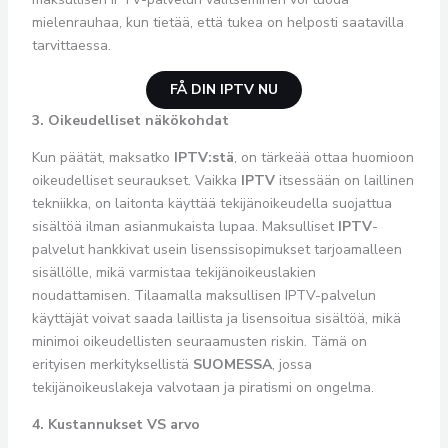
mielenrauhaa, kun tietää, että tukea on helposti saatavilla
tarvittaessa.
FÅ DIN IPTV NU
3. Oikeudelliset näkökohdat
Kun päätät, maksatko
IPTV:stä
, on tärkeää ottaa huomioon
oikeudelliset seuraukset. Vaikka
IPTV
itsessään on laillinen
tekniikka, on laitonta käyttää tekijänoikeudella suojattua
sisältöä ilman asianmukaista lupaa. Maksulliset
IPTV
-
palvelut hankkivat usein lisenssisopimukset tarjoamalleen
sisällölle, mikä varmistaa tekijänoikeuslakien
noudattamisen. Tilaamalla maksullisen IPTV-palvelun
käyttäjät voivat saada laillista ja lisensoitua sisältöä, mikä
minimoi oikeudellisten seuraamusten riskin. Tämä on
erityisen merkityksellistä
SUOMESSA
, jossa
tekijänoikeuslakeja valvotaan ja piratismi on ongelma.
4. Kustannukset VS arvo