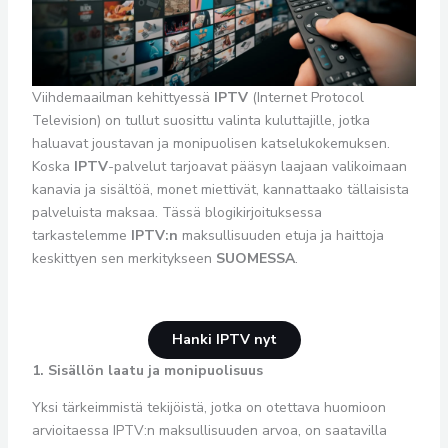
Viihdemaailman kehittyessä
IPTV
(Internet Protocol
Television) on tullut suosittu valinta kuluttajille, jotka
haluavat joustavan ja monipuolisen katselukokemuksen.
Koska
IPTV
-palvelut tarjoavat pääsyn laajaan valikoimaan
kanavia ja sisältöä, monet miettivät, kannattaako tällaisista
palveluista maksaa. Tässä blogikirjoituksessa
tarkastelemme
IPTV:n
maksullisuuden etuja ja haittoja
keskittyen sen merkitykseen
SUOMESSA
.
Hanki IPTV nyt
1. Sisällön laatu ja monipuolisuus
Yksi tärkeimmistä tekijöistä, jotka on otettava huomioon
arvioitaessa IPTV:n maksullisuuden arvoa, on saatavilla