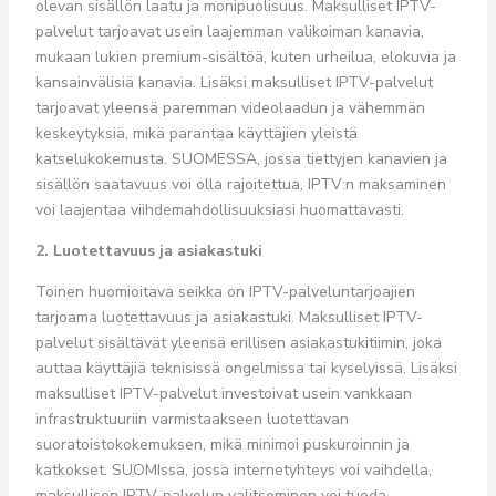
olevan sisällön laatu ja monipuolisuus. Maksulliset IPTV-
palvelut tarjoavat usein laajemman valikoiman kanavia,
mukaan lukien premium-sisältöä, kuten urheilua, elokuvia ja
kansainvälisiä kanavia. Lisäksi maksulliset IPTV-palvelut
tarjoavat yleensä paremman videolaadun ja vähemmän
keskeytyksiä, mikä parantaa käyttäjien yleistä
katselukokemusta. SUOMESSA, jossa tiettyjen kanavien ja
sisällön saatavuus voi olla rajoitettua, IPTV:n maksaminen
voi laajentaa viihdemahdollisuuksiasi huomattavasti.
2. Luotettavuus ja asiakastuki
Toinen huomioitava seikka on IPTV-palveluntarjoajien
tarjoama luotettavuus ja asiakastuki. Maksulliset IPTV-
palvelut sisältävät yleensä erillisen asiakastukitiimin, joka
auttaa käyttäjiä teknisissä ongelmissa tai kyselyissä. Lisäksi
maksulliset IPTV-palvelut investoivat usein vankkaan
infrastruktuuriin varmistaakseen luotettavan
suoratoistokokemuksen, mikä minimoi puskuroinnin ja
katkokset. SUOMIssa, jossa internetyhteys voi vaihdella,
maksullisen IPTV-palvelun valitseminen voi tuoda